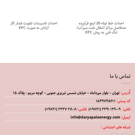
احداث خط لوله 20 اينچ فرآورده
احداث تاسيسات تقويت فشار گاز
حدفاصل مراكز انتقال نفت سبزآب/
آرادان به صورت EPC
تنگ فني به روش EPC
تماس با ما
آ
درس:
تهران – بلوار میرداماد – خیابان شمس تبریزی جنوبی – کوچه مریم - پلاک ۱۵
كد پستی:
۱۵۴۹۷۴۵۶۱۱
تلفن:
۹-۱۲۹۰ ۲۲۹۱ (۹۸۲۱+)
فکس:
۲۸۰۸ ۲۲۲۷ (۹۸۲۱+)
ایمیل:
info@daryapalaenergy.com
شبکه های اجتماعی :