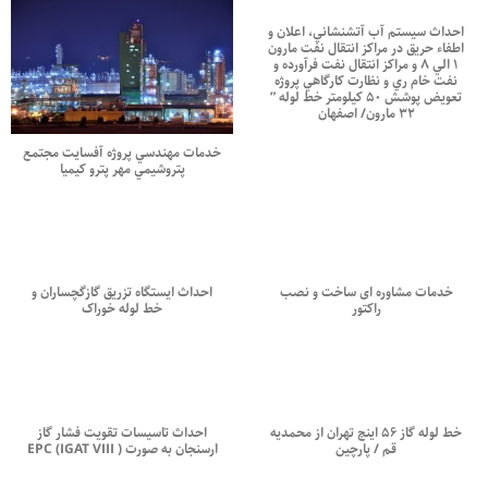
احداث سيستم آب آتشنشاني، اعلان و
اطفاء حريق در مراكز انتقال نفت مارون
۱ الي ۸ و مراكز انتقال نفت فرآورده و
نفت خام ري و نظارت كارگاهي پروژه
تعويض پوشش ۵۰ كيلومتر خط لوله ”
۳۲ مارون/ اصفهان
خدمات مهندسي پروژه آفسايت مجتمع
پتروشيمي مهر پترو كيميا
خدمات مشاوره ای ساخت و نصب
احداث ایستگاه تزریق گازگچساران و
راکتور
خط لوله خوراک
خط لوله گاز ۵۶ اینچ تهران از محمدیه
احداث تاسيسات تقويت فشار گاز
قم / پارچین
ارسنجان به صورت EPC (IGAT VIII )